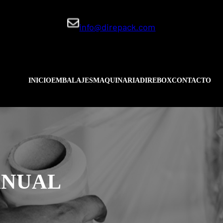
info@direpack.com
INICIO
EMBALAJES
MAQUINARIA
DIREBOX
CONTACTO
ANUAL