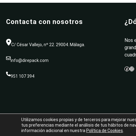
Contacta con nosotros
¿Dó
Nos e
C/ César Vallejo, nº 22. 29004. Málaga.
grand
cuadr
info@direpack.com
Facebook
Instagram
951 107 394
Utilizamos cookies propias y de terceros para mejorar nues
tus preferencias mediante el análisis de tus hábitos de na
Tema de WordPress One Business Blocks
.
Funciona gracias a
Ovation Themes
y
WordPress
.
información adicional en nuestra
Política de Cookies
.