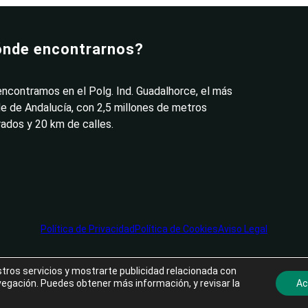
nde encontrarnos?
ncontramos en el Polg. Ind. Guadalhorce, el más
e de Andalucía, con 2,5 millones de metros
ados y 20 km de calles.
Política de Privacidad
Política de Cookies
Aviso Legal
tros servicios y mostrarte publicidad relacionada con
INICIO
EMBALAJE
MAQUINARIA
DIREBOX
vegación. Puedes obtener más información, y revisar la
Ac